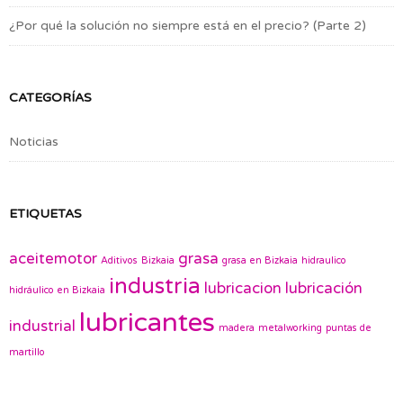
¿Por qué la solución no siempre está en el precio? (Parte 2)
CATEGORÍAS
Noticias
ETIQUETAS
aceitemotor
grasa
Aditivos
Bizkaia
grasa en Bizkaia
hidraulico
industria
lubricacion
lubricación
hidráulico en Bizkaia
lubricantes
industrial
madera
metalworking
puntas de
martillo