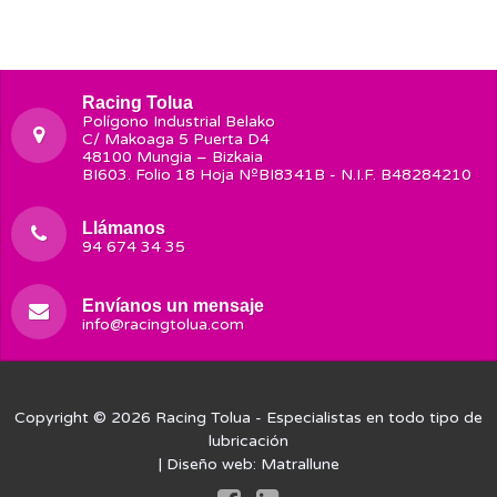
Racing Tolua
Polígono Industrial Belako
C/ Makoaga 5 Puerta D4
48100 Mungia – Bizkaia
BI603. Folio 18 Hoja NºBI8341B - N.I.F. B48284210
Llámanos
94 674 34 35
Envíanos un mensaje
info@racingtolua.com
Copyright © 2026
Racing Tolua
- Especialistas en todo tipo de
lubricación
| Diseño web:
Matrallune