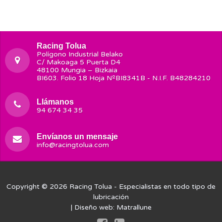
Racing Tolua
Polígono Industrial Belako
C/ Makoaga 5 Puerta D4
48100 Mungia – Bizkaia
BI603. Folio 18 Hoja NºBI8341B - N.I.F. B48284210
Llámanos
94 674 34 35
Envíanos un mensaje
info@racingtolua.com
Copyright © 2026
Racing Tolua
- Especialistas en todo tipo de
lubricación
| Diseño web:
Matrallune