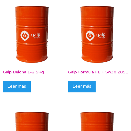
Galp Belona 1-2 5Kg
Galp Formula FE F 5w30 205L
Leer más
Leer más