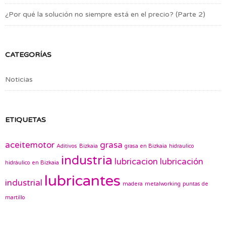
¿Por qué la solución no siempre está en el precio? (Parte 2)
CATEGORÍAS
Noticias
ETIQUETAS
aceitemotor
grasa
Aditivos
Bizkaia
grasa en Bizkaia
hidraulico
industria
lubricacion
lubricación
hidráulico en Bizkaia
lubricantes
industrial
madera
metalworking
puntas de
martillo