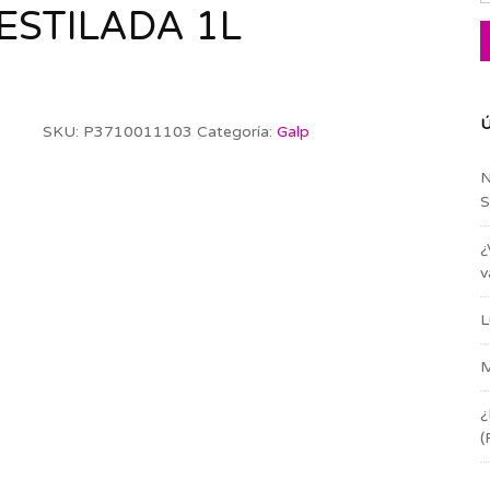
ESTILADA 1L
Ú
SKU:
P3710011103
Categoría:
Galp
N
S
¿
v
L
M
¿
(