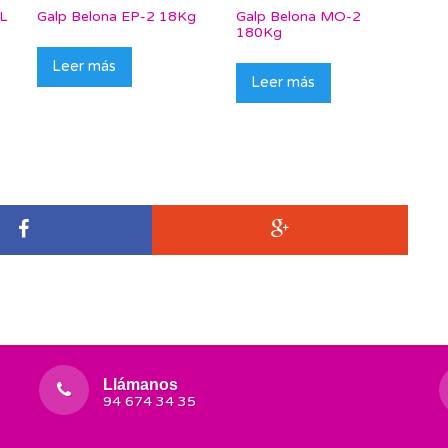
5L
Galp Belona EP-2 18Kg
Galp Belona MO-2
180Kg
Leer más
Leer más
Llámanos
94 674 34 35