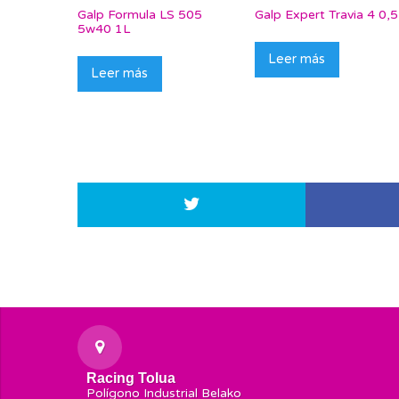
Galp Formula LS 505
Galp Expert Travia 4 0,
5w40 1L
Leer más
Leer más
Racing Tolua
Polígono Industrial Belako