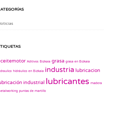
CATEGORÍAS
oticias
TIQUETAS
ceitemotor
grasa
Aditivos
Bizkaia
grasa en Bizkaia
industria
lubricacion
idraulico
hidráulico en Bizkaia
lubricantes
ubricación industrial
madera
etalworking
puntas de martillo