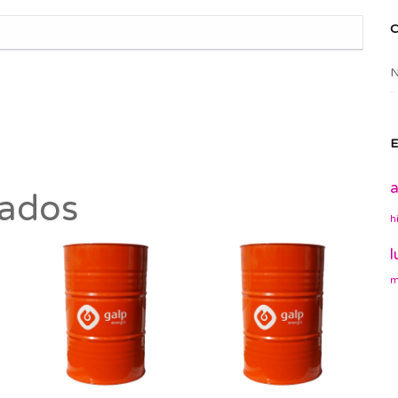
N
E
a
nados
h
l
m