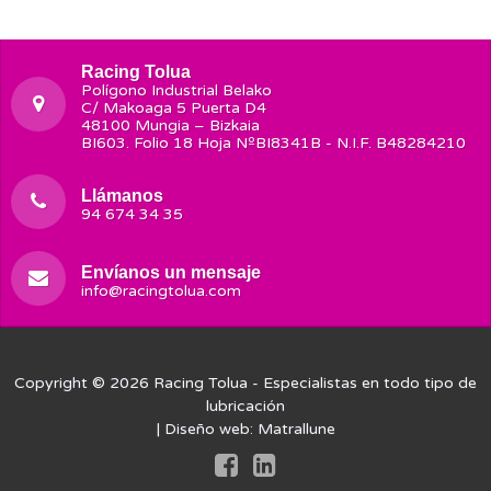
Racing Tolua
Polígono Industrial Belako
C/ Makoaga 5 Puerta D4
48100 Mungia – Bizkaia
BI603. Folio 18 Hoja NºBI8341B - N.I.F. B48284210
Llámanos
94 674 34 35
Envíanos un mensaje
info@racingtolua.com
Copyright © 2026
Racing Tolua
- Especialistas en todo tipo de
lubricación
| Diseño web:
Matrallune