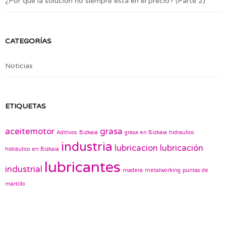
¿Por qué la solución no siempre está en el precio? (Parte 2)
CATEGORÍAS
Noticias
ETIQUETAS
aceitemotor
grasa
Aditivos
Bizkaia
grasa en Bizkaia
hidraulico
industria
lubricacion
lubricación
hidráulico en Bizkaia
lubricantes
industrial
madera
metalworking
puntas de
martillo