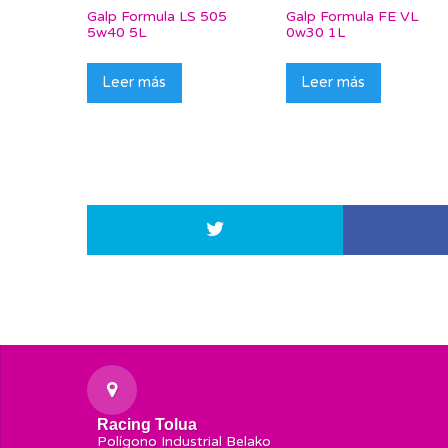
Galp Formula LS 505
Galp Formula FE VL
5w40 5L
0w30 1L
Leer más
Leer más
Racing Tolua
Polígono Industrial Belako