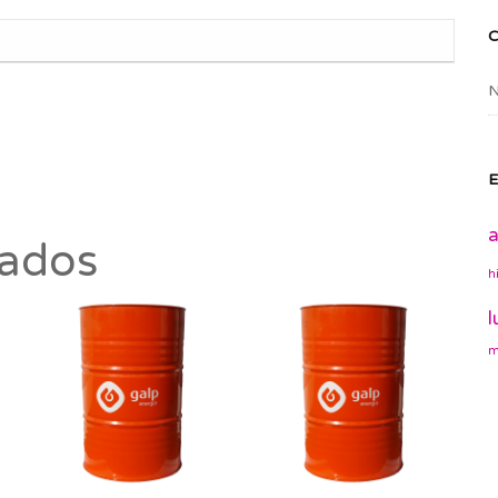
N
E
a
nados
h
l
m