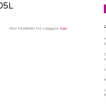
05L
Ú
SKU:
P3290581733
Categoría:
Galp
N
S
¿
v
L
M
¿
(