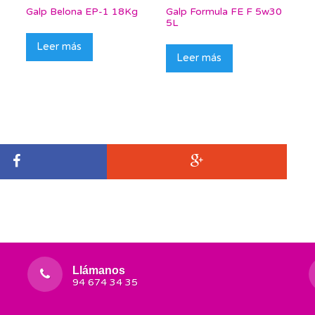
Galp Belona EP-1 18Kg
Galp Formula FE F 5w30
5L
Leer más
Leer más
Llámanos
94 674 34 35