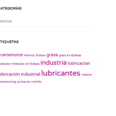
CATEGORÍAS
oticias
TIQUETAS
ceitemotor
grasa
Aditivos
Bizkaia
grasa en Bizkaia
industria
lubricacion
idraulico
hidráulico en Bizkaia
lubricantes
ubricación industrial
madera
etalworking
puntas de martillo