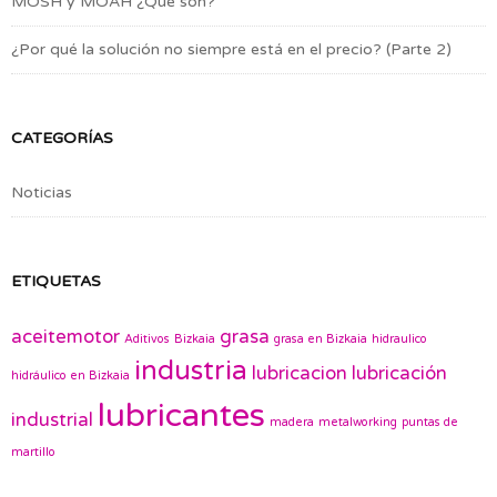
MOSH y MOAH ¿Qué son?
¿Por qué la solución no siempre está en el precio? (Parte 2)
CATEGORÍAS
Noticias
ETIQUETAS
aceitemotor
grasa
Aditivos
Bizkaia
grasa en Bizkaia
hidraulico
industria
lubricacion
lubricación
hidráulico en Bizkaia
lubricantes
industrial
madera
metalworking
puntas de
martillo