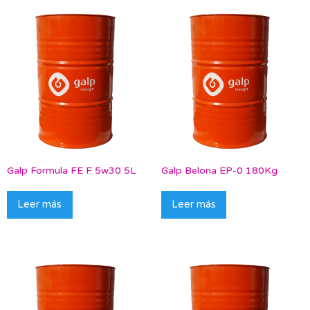
Galp Formula FE F 5w30 5L
Galp Belona EP-0 180Kg
Leer más
Leer más