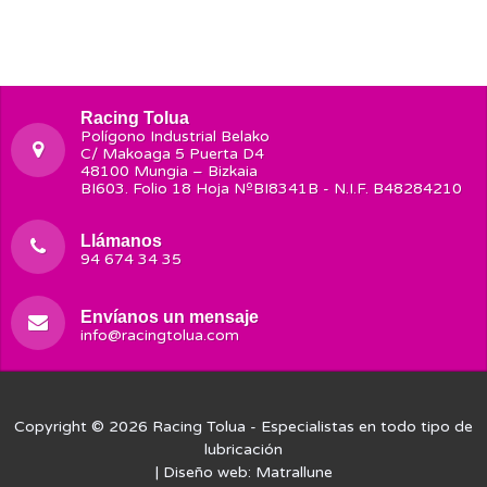
Racing Tolua
Polígono Industrial Belako
C/ Makoaga 5 Puerta D4
48100 Mungia – Bizkaia
BI603. Folio 18 Hoja NºBI8341B - N.I.F. B48284210
Llámanos
94 674 34 35
Envíanos un mensaje
info@racingtolua.com
Copyright © 2026
Racing Tolua
- Especialistas en todo tipo de
lubricación
| Diseño web:
Matrallune