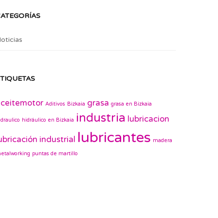
CATEGORÍAS
oticias
TIQUETAS
ceitemotor
grasa
Aditivos
Bizkaia
grasa en Bizkaia
industria
lubricacion
idraulico
hidráulico en Bizkaia
lubricantes
ubricación industrial
madera
etalworking
puntas de martillo