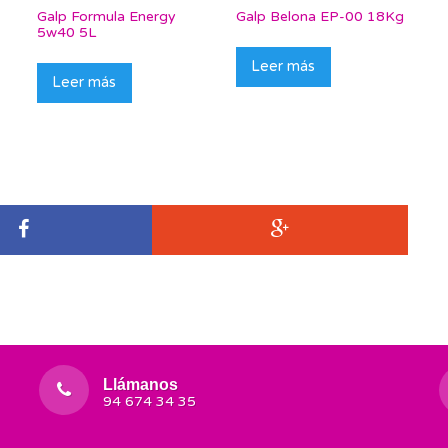
Galp Formula Energy
Galp Belona EP-00 18Kg
5w40 5L
Leer más
Leer más
Llámanos
94 674 34 35