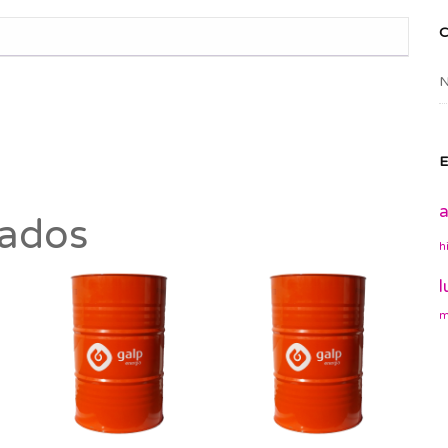
N
E
a
nados
h
l
m