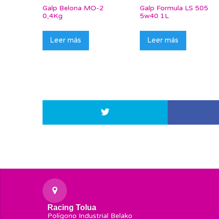
Galp Belona MO-2
Galp Formula LS 505
0,4Kg
5w40 1L
Leer más
Leer más
Racing Tolua
Polígono Industrial Belako