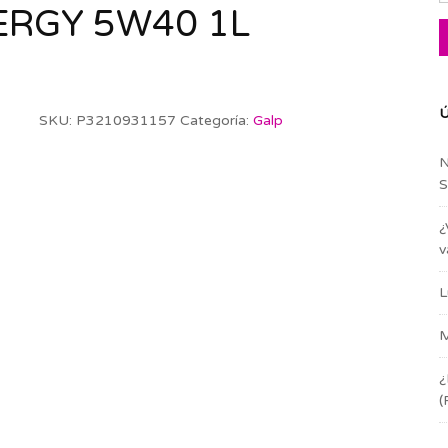
ERGY 5W40 1L
Ú
SKU:
P3210931157
Categoría:
Galp
N
S
¿
v
L
M
¿
(