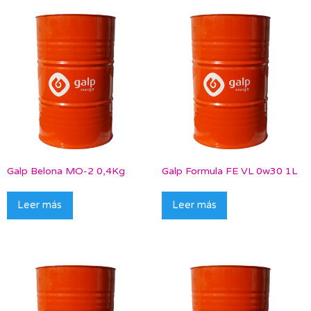
Galp Belona MO-2 0,4Kg
Galp Formula FE VL 0w30 1L
Leer más
Leer más