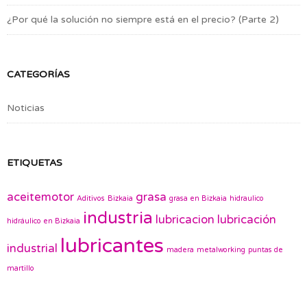
¿Por qué la solución no siempre está en el precio? (Parte 2)
CATEGORÍAS
Noticias
ETIQUETAS
aceitemotor
grasa
Aditivos
Bizkaia
grasa en Bizkaia
hidraulico
industria
lubricacion
lubricación
hidráulico en Bizkaia
lubricantes
industrial
madera
metalworking
puntas de
martillo