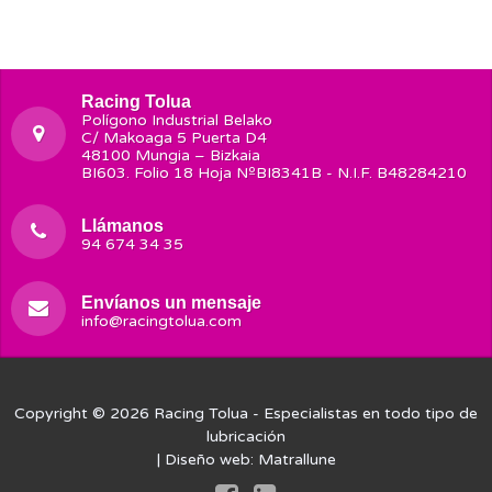
Racing Tolua
Polígono Industrial Belako
C/ Makoaga 5 Puerta D4
48100 Mungia – Bizkaia
BI603. Folio 18 Hoja NºBI8341B - N.I.F. B48284210
Llámanos
94 674 34 35
Envíanos un mensaje
info@racingtolua.com
Copyright © 2026
Racing Tolua
- Especialistas en todo tipo de
lubricación
| Diseño web:
Matrallune