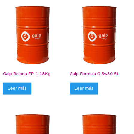
Galp Belona EP-1 18Kg
Galp Formula G 5w30 5L
Leer más
Leer más