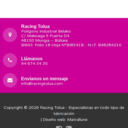
Racing Tolua
Polígono Industrial Belako
C/ Makoaga 5 Puerta D4
48100 Mungia – Bizkaia
BI603. Folio 18 Hoja NºBI8341B - N.I.F. B48284210
Llámanos
94 674 34 35
Envíanos un mensaje
info@racingtolua.com
Copyright © 2026
Racing Tolua
- Especialistas en todo tipo de
lubricación
| Diseño web:
Matrallune