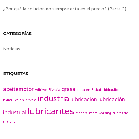
¿Por qué la solución no siempre está en el precio? (Parte 2)
CATEGORÍAS
Noticias
ETIQUETAS
aceitemotor
grasa
Aditivos
Bizkaia
grasa en Bizkaia
hidraulico
industria
lubricacion
lubricación
hidráulico en Bizkaia
lubricantes
industrial
madera
metalworking
puntas de
martillo