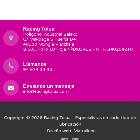
Racing Tolua
Polígono Industrial Belako
C/ Makoaga 5 Puerta D4
48100 Mungia – Bizkaia
BI603. Folio 18 Hoja NºBI8341B - N.I.F. B48284210
Llámanos
94 674 34 35
Envíanos un mensaje
info@racingtolua.com
Copyright © 2026
Racing Tolua
- Especialistas en todo tipo de
lubricación
| Diseño web:
Matrallune