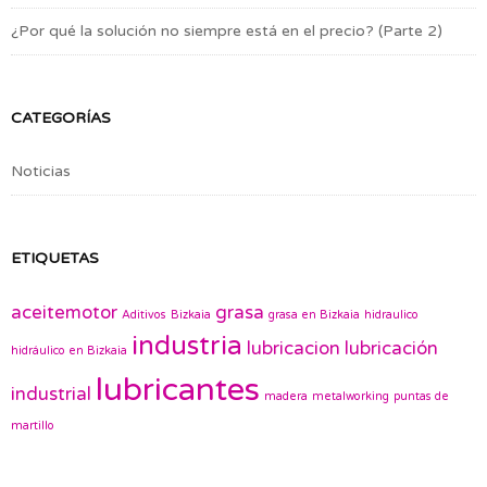
¿Por qué la solución no siempre está en el precio? (Parte 2)
CATEGORÍAS
Noticias
ETIQUETAS
aceitemotor
grasa
Aditivos
Bizkaia
grasa en Bizkaia
hidraulico
industria
lubricacion
lubricación
hidráulico en Bizkaia
lubricantes
industrial
madera
metalworking
puntas de
martillo