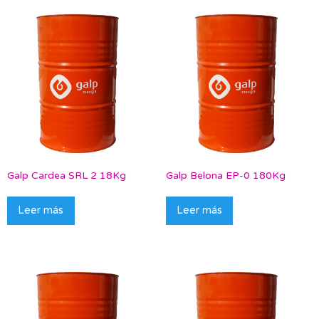
Galp Cardea SRL 2 18Kg
Galp Belona EP-0 180Kg
Leer más
Leer más