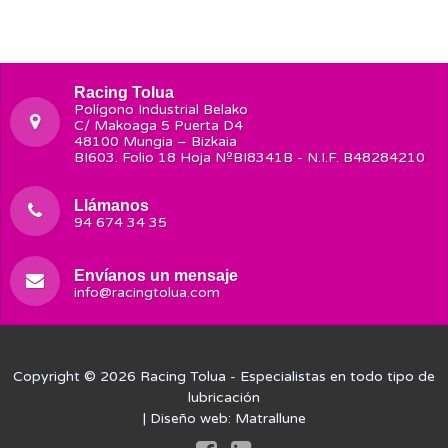
Racing Tolua
Polígono Industrial Belako
C/ Makoaga 5 Puerta D4
48100 Mungia – Bizkaia
BI603. Folio 18 Hoja NºBI8341B - N.I.F. B48284210
Llámanos
94 674 34 35
Envíanos un mensaje
info@racingtolua.com
Copyright © 2026
Racing Tolua
- Especialistas en todo tipo de
lubricación
| Diseño web:
Matrallune