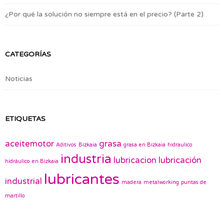
¿Por qué la solución no siempre está en el precio? (Parte 2)
CATEGORÍAS
Noticias
ETIQUETAS
aceitemotor
grasa
Aditivos
Bizkaia
grasa en Bizkaia
hidraulico
industria
lubricacion
lubricación
hidráulico en Bizkaia
lubricantes
industrial
madera
metalworking
puntas de
martillo