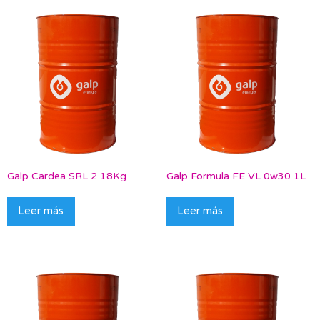
Galp Cardea SRL 2 18Kg
Galp Formula FE VL 0w30 1L
Leer más
Leer más