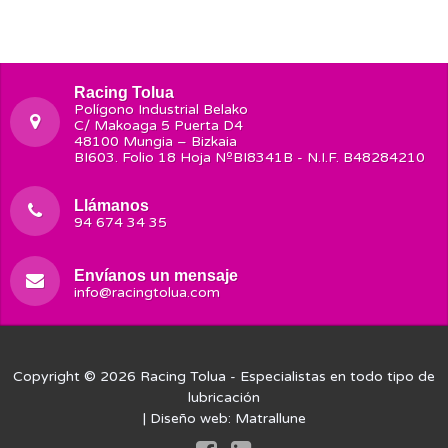
Racing Tolua
Polígono Industrial Belako
C/ Makoaga 5 Puerta D4
48100 Mungia – Bizkaia
BI603. Folio 18 Hoja NºBI8341B - N.I.F. B48284210
Llámanos
94 674 34 35
Envíanos un mensaje
info@racingtolua.com
Copyright © 2026
Racing Tolua
- Especialistas en todo tipo de
lubricación
| Diseño web:
Matrallune