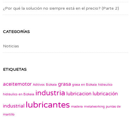
¿Por qué la solución no siempre está en el precio? (Parte 2)
CATEGORÍAS
Noticias
ETIQUETAS
aceitemotor
grasa
Aditivos
Bizkaia
grasa en Bizkaia
hidraulico
industria
lubricacion
lubricación
hidráulico en Bizkaia
lubricantes
industrial
madera
metalworking
puntas de
martillo