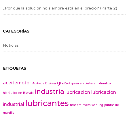
¿Por qué la solución no siempre está en el precio? (Parte 2)
CATEGORÍAS
Noticias
ETIQUETAS
aceitemotor
grasa
Aditivos
Bizkaia
grasa en Bizkaia
hidraulico
industria
lubricacion
lubricación
hidráulico en Bizkaia
lubricantes
industrial
madera
metalworking
puntas de
martillo