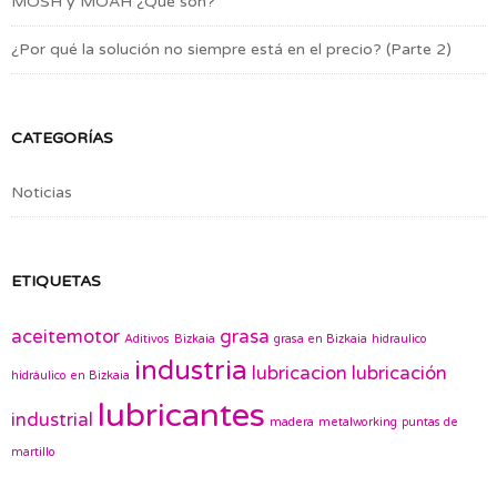
MOSH y MOAH ¿Qué son?
¿Por qué la solución no siempre está en el precio? (Parte 2)
CATEGORÍAS
Noticias
ETIQUETAS
aceitemotor
grasa
Aditivos
Bizkaia
grasa en Bizkaia
hidraulico
industria
lubricacion
lubricación
hidráulico en Bizkaia
lubricantes
industrial
madera
metalworking
puntas de
martillo