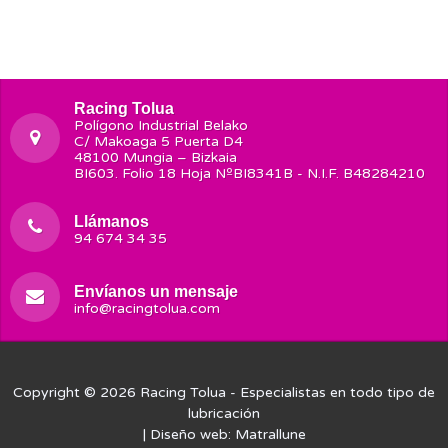
Racing Tolua
Polígono Industrial Belako
C/ Makoaga 5 Puerta D4
48100 Mungia – Bizkaia
BI603. Folio 18 Hoja NºBI8341B - N.I.F. B48284210
Llámanos
94 674 34 35
Envíanos un mensaje
info@racingtolua.com
Copyright © 2026
Racing Tolua
- Especialistas en todo tipo de
lubricación
| Diseño web:
Matrallune