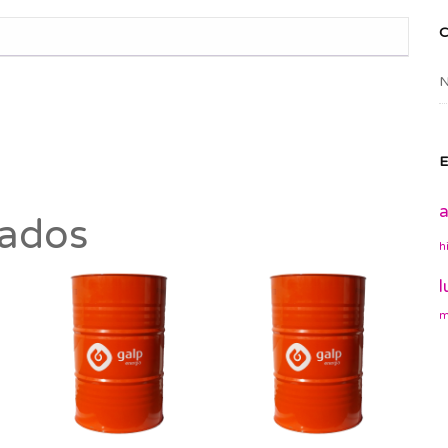
N
E
a
nados
h
l
m