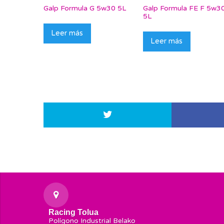
Galp Formula G 5w30 5L
Galp Formula FE F 5w3
5L
Leer más
Leer más
Racing Tolua
Polígono Industrial Belako