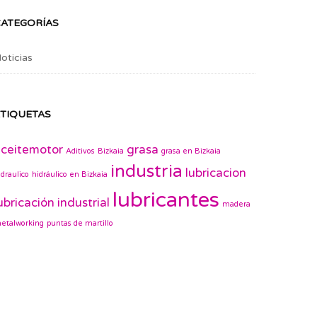
CATEGORÍAS
oticias
TIQUETAS
ceitemotor
grasa
Aditivos
Bizkaia
grasa en Bizkaia
industria
lubricacion
idraulico
hidráulico en Bizkaia
lubricantes
ubricación industrial
madera
etalworking
puntas de martillo