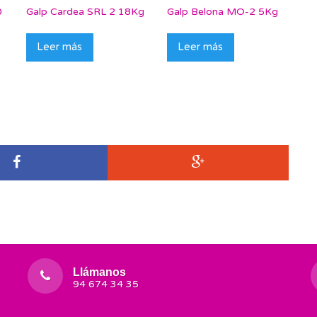
0
Galp Cardea SRL 2 18Kg
Galp Belona MO-2 5Kg
Leer más
Leer más
Llámanos
94 674 34 35