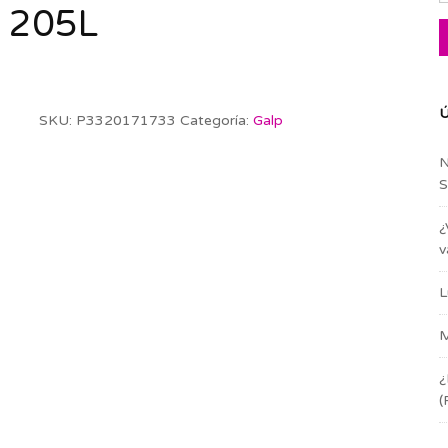
 205L
Ú
SKU:
P3320171733
Categoría:
Galp
N
S
¿
v
L
M
¿
(