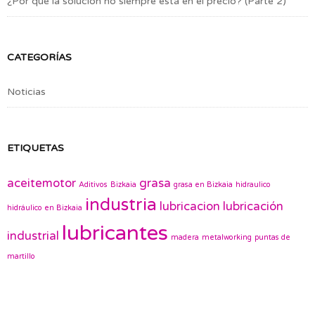
¿Por qué la solución no siempre está en el precio? (Parte 2)
CATEGORÍAS
Noticias
ETIQUETAS
aceitemotor
grasa
Aditivos
Bizkaia
grasa en Bizkaia
hidraulico
industria
lubricacion
lubricación
hidráulico en Bizkaia
lubricantes
industrial
madera
metalworking
puntas de
martillo