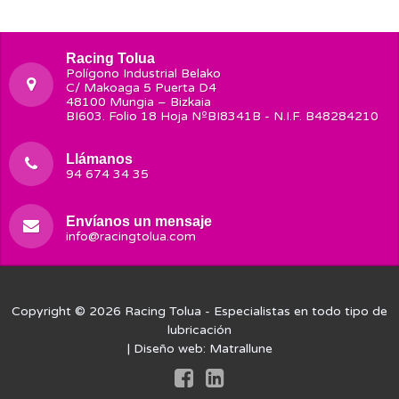
Racing Tolua
Polígono Industrial Belako
C/ Makoaga 5 Puerta D4
48100 Mungia – Bizkaia
BI603. Folio 18 Hoja NºBI8341B - N.I.F. B48284210
Llámanos
94 674 34 35
Envíanos un mensaje
info@racingtolua.com
Copyright © 2026
Racing Tolua
- Especialistas en todo tipo de
lubricación
| Diseño web:
Matrallune