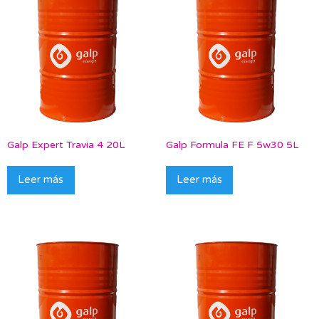
Galp Expert Travia 4 20L
Galp Formula FE F 5w30 5L
Leer más
Leer más