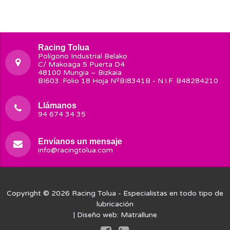
Racing Tolua
Polígono Industrial Belako
C/ Makoaga 5 Puerta D4
48100 Mungia – Bizkaia
BI603. Folio 18 Hoja NºBI8341B - N.I.F. B48284210
Llámanos
94 674 34 35
Envíanos un mensaje
info@racingtolua.com
Copyright © 2026
Racing Tolua
- Especialistas en todo tipo de
lubricación
| Diseño web:
Matrallune