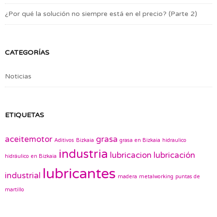
¿Por qué la solución no siempre está en el precio? (Parte 2)
CATEGORÍAS
Noticias
ETIQUETAS
aceitemotor
grasa
Aditivos
Bizkaia
grasa en Bizkaia
hidraulico
industria
lubricacion
lubricación
hidráulico en Bizkaia
lubricantes
industrial
madera
metalworking
puntas de
martillo