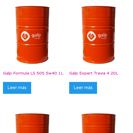
Galp Formula LS 505 5w40 1L
Galp Expert Travia 4 20L
Leer más
Leer más