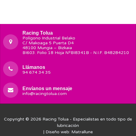
Racing Tolua
Polígono Industrial Belako
C/ Makoaga 5 Puerta D4
48100 Mungia – Bizkaia
BI603. Folio 18 Hoja NºBI8341B - N.I.F. B48284210
Llámanos
94 674 34 35
Envíanos un mensaje
info@racingtolua.com
Copyright © 2026
Racing Tolua
- Especialistas en todo tipo de
lubricación
| Diseño web:
Matrallune