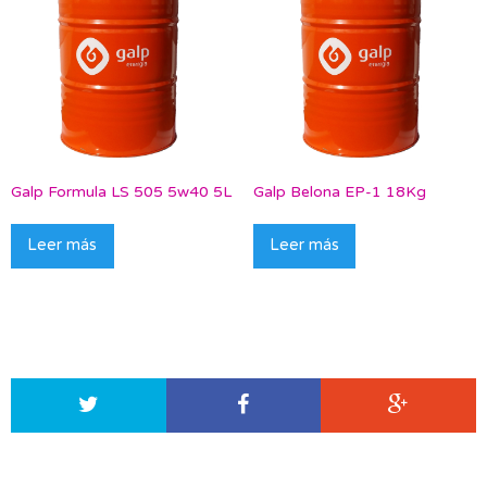
Galp Formula LS 505 5w40 5L
Galp Belona EP-1 18Kg
Leer más
Leer más