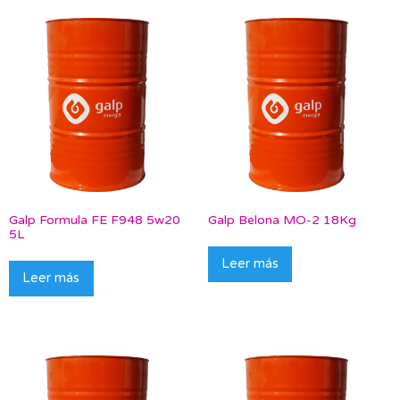
Galp Formula FE F948 5w20
Galp Belona MO-2 18Kg
5L
Leer más
Leer más