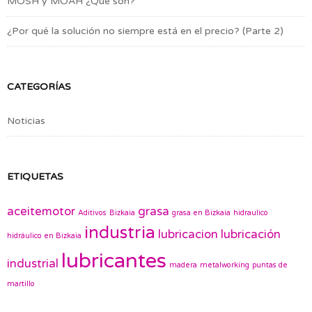
MOSH y MOAH ¿Qué son?
¿Por qué la solución no siempre está en el precio? (Parte 2)
CATEGORÍAS
Noticias
ETIQUETAS
aceitemotor
grasa
Aditivos
Bizkaia
grasa en Bizkaia
hidraulico
industria
lubricacion
lubricación
hidráulico en Bizkaia
lubricantes
industrial
madera
metalworking
puntas de
martillo