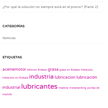
¿Por qué la solución no siempre está en el precio? (Parte 2)
CATEGORÍAS
Noticias
ETIQUETAS
aceitemotor
grasa
Aditivos
Bizkaia
grasa en Bizkaia
hidraulico
industria
lubricacion
lubricación
hidráulico en Bizkaia
lubricantes
industrial
madera
metalworking
puntas de
martillo