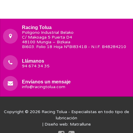
Racing Tolua
Polígono Industrial Belako
C/ Makoaga 5 Puerta D4
48100 Mungia – Bizkaia
BI603. Folio 18 Hoja NºBI8341B - N.I.F. B48284210
Llámanos
94 674 34 35
Envíanos un mensaje
info@racingtolua.com
Copyright © 2026
Racing Tolua
- Especialistas en todo tipo de
lubricación
| Diseño web:
Matrallune