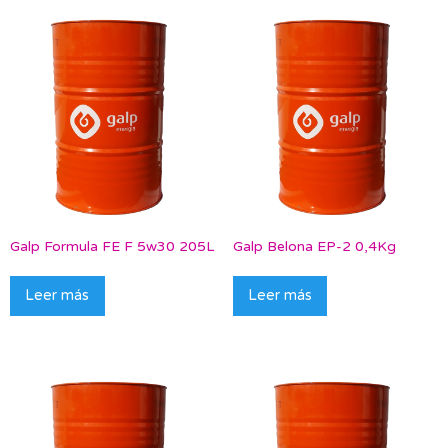
Galp Formula FE F 5w30 205L
Galp Belona EP-2 0,4Kg
Leer más
Leer más