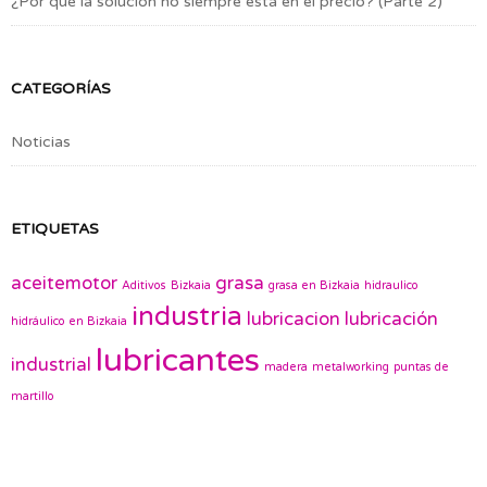
¿Por qué la solución no siempre está en el precio? (Parte 2)
CATEGORÍAS
Noticias
ETIQUETAS
aceitemotor
grasa
Aditivos
Bizkaia
grasa en Bizkaia
hidraulico
industria
lubricacion
lubricación
hidráulico en Bizkaia
lubricantes
industrial
madera
metalworking
puntas de
martillo