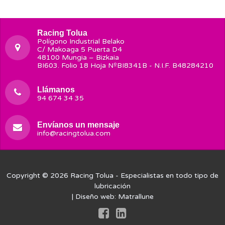
Racing Tolua
Polígono Industrial Belako
C/ Makoaga 5 Puerta D4
48100 Mungia – Bizkaia
BI603. Folio 18 Hoja NºBI8341B - N.I.F. B48284210
Llámanos
94 674 34 35
Envíanos un mensaje
info@racingtolua.com
Copyright © 2026
Racing Tolua
- Especialistas en todo tipo de
lubricación
| Diseño web:
Matrallune