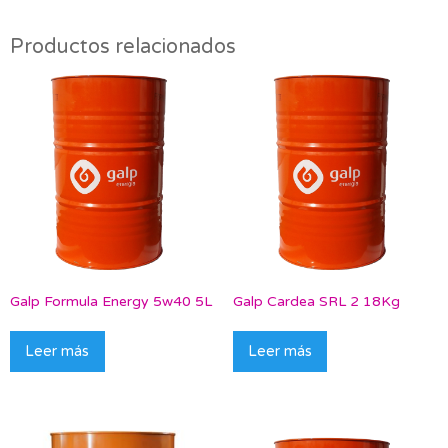
Productos relacionados
Galp Formula Energy 5w40 5L
Galp Cardea SRL 2 18Kg
Leer más
Leer más