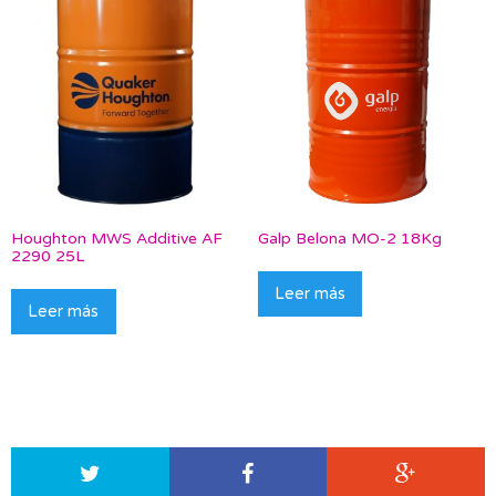
Houghton MWS Additive AF
Galp Belona MO-2 18Kg
2290 25L
Leer más
Leer más