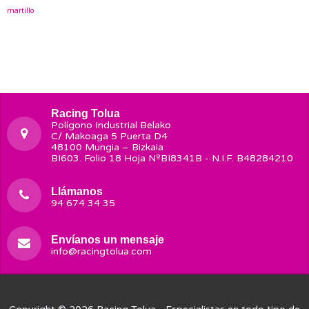
martillo
Racing Tolua
Polígono Industrial Belako
C/ Makoaga 5 Puerta D4
48100 Mungia – Bizkaia
BI603. Folio 18 Hoja NºBI8341B - N.I.F. B48284210
Llámanos
94 674 34 35
Envíanos un mensaje
info@racingtolua.com