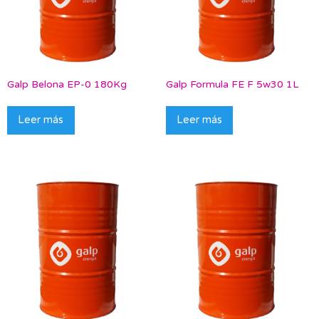
Galp Belona EP-0 180Kg
Galp Formula FE F 5w30 1L
Leer más
Leer más