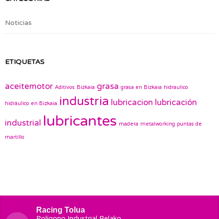
Noticias
ETIQUETAS
aceitemotor
grasa
Aditivos
Bizkaia
grasa en Bizkaia
hidraulico
industria
lubricacion
lubricación
hidráulico en Bizkaia
lubricantes
industrial
madera
metalworking
puntas de
martillo
Racing Tolua
Polígono Industrial Belako