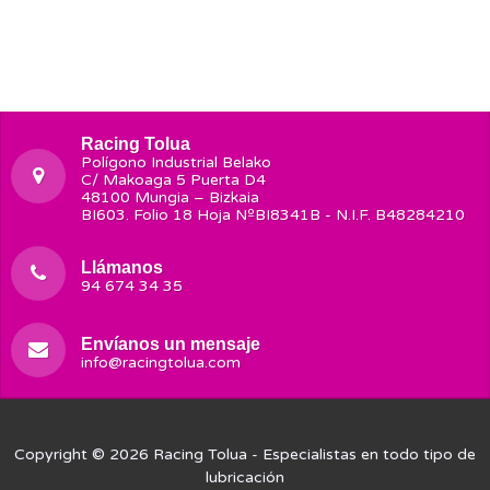
Racing Tolua
Polígono Industrial Belako
C/ Makoaga 5 Puerta D4
48100 Mungia – Bizkaia
BI603. Folio 18 Hoja NºBI8341B - N.I.F. B48284210
Llámanos
94 674 34 35
Envíanos un mensaje
info@racingtolua.com
Copyright © 2026
Racing Tolua
- Especialistas en todo tipo de
lubricación