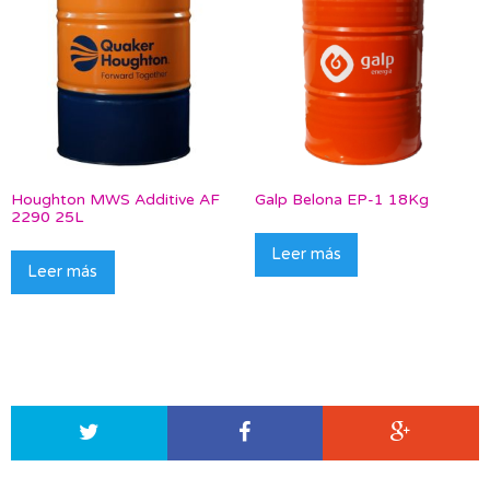
Houghton MWS Additive AF
Galp Belona EP-1 18Kg
2290 25L
Leer más
Leer más