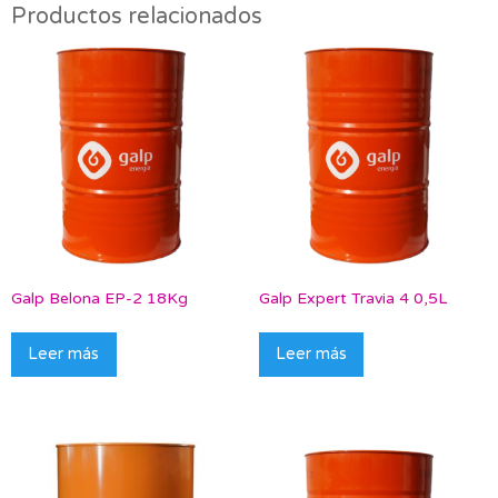
Productos relacionados
Galp Belona EP-2 18Kg
Galp Expert Travia 4 0,5L
Leer más
Leer más