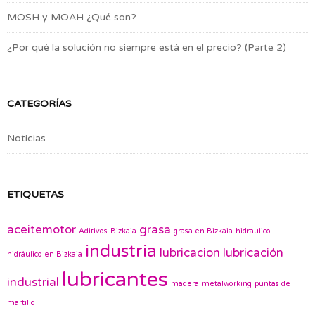
MOSH y MOAH ¿Qué son?
¿Por qué la solución no siempre está en el precio? (Parte 2)
CATEGORÍAS
Noticias
ETIQUETAS
aceitemotor
grasa
Aditivos
Bizkaia
grasa en Bizkaia
hidraulico
industria
lubricacion
lubricación
hidráulico en Bizkaia
lubricantes
industrial
madera
metalworking
puntas de
martillo