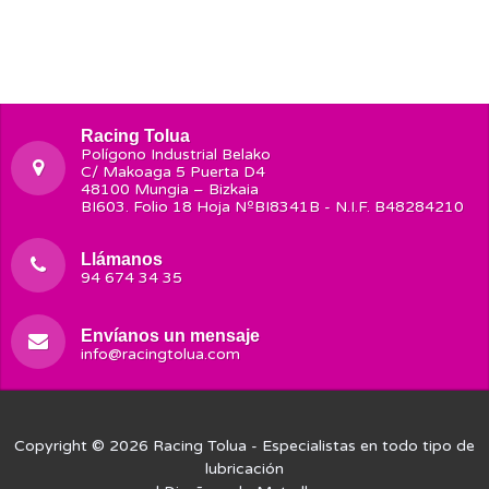
Racing Tolua
Polígono Industrial Belako
C/ Makoaga 5 Puerta D4
48100 Mungia – Bizkaia
BI603. Folio 18 Hoja NºBI8341B - N.I.F. B48284210
Llámanos
94 674 34 35
Envíanos un mensaje
info@racingtolua.com
Copyright © 2026
Racing Tolua
- Especialistas en todo tipo de
lubricación