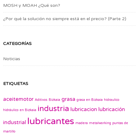
MOSH y MOAH ¿Qué son?
¿Por qué la solución no siempre está en el precio? (Parte 2)
CATEGORÍAS
Noticias
ETIQUETAS
aceitemotor
grasa
Aditivos
Bizkaia
grasa en Bizkaia
hidraulico
industria
lubricacion
lubricación
hidráulico en Bizkaia
lubricantes
industrial
madera
metalworking
puntas de
martillo