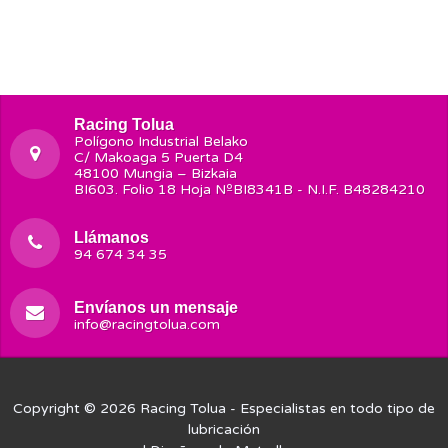
Racing Tolua
Polígono Industrial Belako
C/ Makoaga 5 Puerta D4
48100 Mungia – Bizkaia
BI603. Folio 18 Hoja NºBI8341B - N.I.F. B48284210
Llámanos
94 674 34 35
Envíanos un mensaje
info@racingtolua.com
Copyright © 2026
Racing Tolua
- Especialistas en todo tipo de
lubricación