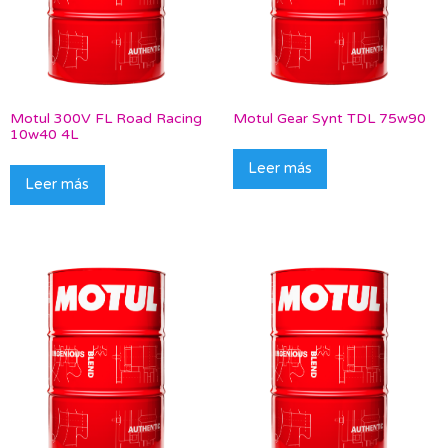
Motul 300V FL Road Racing
Motul Gear Synt TDL 75w90
10w40 4L
Leer más
Leer más