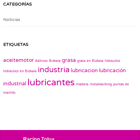
CATEGORÍAS
Noticias
ETIQUETAS
aceitemotor
grasa
Aditivos
Bizkaia
grasa en Bizkaia
hidraulico
industria
lubricacion
lubricación
hidráulico en Bizkaia
lubricantes
industrial
madera
metalworking
puntas de
martillo
Racing Tolua