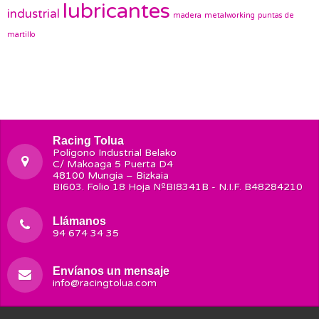
lubricantes
industrial
madera
metalworking
puntas de
martillo
Racing Tolua
Polígono Industrial Belako
C/ Makoaga 5 Puerta D4
48100 Mungia – Bizkaia
BI603. Folio 18 Hoja NºBI8341B - N.I.F. B48284210
Llámanos
94 674 34 35
Envíanos un mensaje
info@racingtolua.com