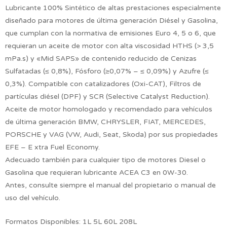
Lubricante 100% Sintético de altas prestaciones especialmente
diseñado para motores de última generación Diésel y Gasolina,
que cumplan con la normativa de emisiones Euro 4, 5 o 6, que
requieran un aceite de motor con alta viscosidad HTHS (> 3,5
mPa.s) y «Mid SAPS» de contenido reducido de Cenizas
Sulfatadas (≤ 0,8%), Fósforo (≥0,07% – ≤ 0,09%) y Azufre (≤
0,3%). Compatible con catalizadores (Oxi-CAT), Filtros de
partículas diésel (DPF) y SCR (Selective Catalyst Reduction).
Aceite de motor homologado y recomendado para vehículos
de última generación BMW, CHRYSLER, FIAT, MERCEDES,
PORSCHE y VAG (VW, Audi, Seat, Skoda) por sus propiedades
EFE – E xtra Fuel Economy.
Adecuado también para cualquier tipo de motores Diesel o
Gasolina que requieran lubricante ACEA C3 en 0W-30.
Antes, consulte siempre el manual del propietario o manual de
uso del vehículo.
Formatos Disponibles: 1L 5L 60L 208L