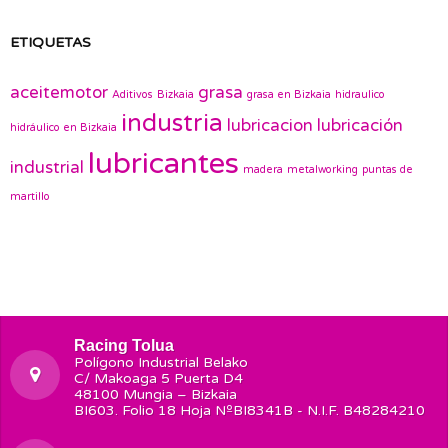
ETIQUETAS
aceitemotor
grasa
Aditivos
Bizkaia
grasa en Bizkaia
hidraulico
industria
lubricacion
lubricación
hidráulico en Bizkaia
lubricantes
industrial
madera
metalworking
puntas de
martillo
Racing Tolua
Polígono Industrial Belako
C/ Makoaga 5 Puerta D4
48100 Mungia – Bizkaia
BI603. Folio 18 Hoja NºBI8341B - N.I.F. B48284210