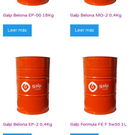
Galp Belona EP-00 18Kg
Galp Belona MO-2 0,4Kg
Leer más
Leer más
Galp Belona EP-2 0,4Kg
Galp Formula FE F 5w30 1L