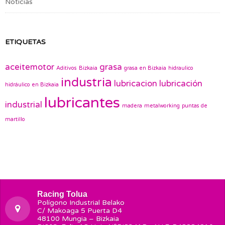
Noticias
ETIQUETAS
aceitemotor
grasa
Aditivos
Bizkaia
grasa en Bizkaia
hidraulico
industria
lubricacion
lubricación
hidráulico en Bizkaia
lubricantes
industrial
madera
metalworking
puntas de
martillo
Racing Tolua
Polígono Industrial Belako
C/ Makoaga 5 Puerta D4
48100 Mungia – Bizkaia