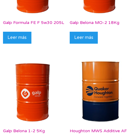
Galp Formula FE F 5w30 205L
Galp Belona MO-2 18Kg
Leer más
Leer más
Galp Belona 1-2 5Kg
Houghton MWS Additive AF