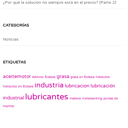
¿Por qué la solución no siempre está en el precio? (Parte 2)
CATEGORÍAS
Noticias
ETIQUETAS
aceitemotor
grasa
Aditivos
Bizkaia
grasa en Bizkaia
hidraulico
industria
lubricacion
lubricación
hidráulico en Bizkaia
lubricantes
industrial
madera
metalworking
puntas de
martillo