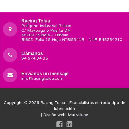
Racing Tolua
Polígono Industrial Belako
C/ Makoaga 5 Puerta D4
48100 Mungia – Bizkaia
BI603. Folio 18 Hoja NºBI8341B - N.I.F. B48284210
Llámanos
94 674 34 35
Envíanos un mensaje
info@racingtolua.com
Copyright © 2026
Racing Tolua
- Especialistas en todo tipo de
lubricación
| Diseño web:
Matrallune