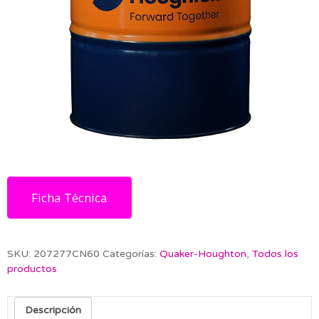
Ficha Técnica
SKU:
207277CN60
Categorías:
Quaker-Houghton
,
Todos los
productos
Descripción