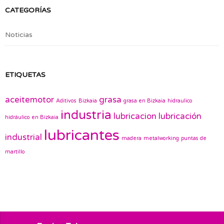
CATEGORÍAS
Noticias
ETIQUETAS
aceitemotor
grasa
Aditivos
Bizkaia
grasa en Bizkaia
hidraulico
industria
lubricacion
lubricación
hidráulico en Bizkaia
lubricantes
industrial
madera
metalworking
puntas de
martillo