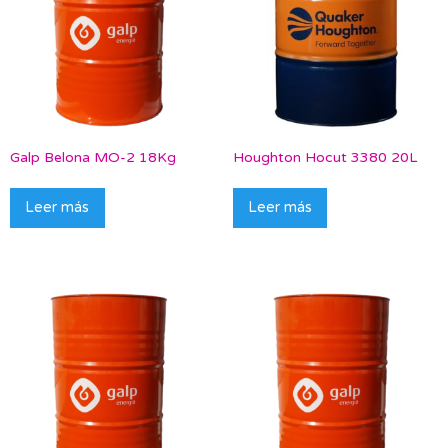
Galp Belona MO-2 18Kg
Houghton Hocut 3380 20L
Leer más
Leer más