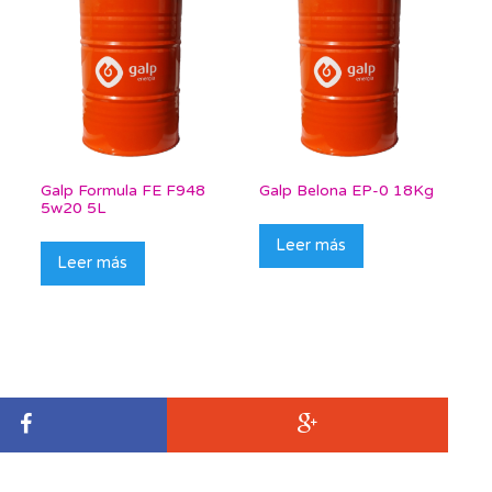
Galp Formula FE F948
Galp Belona EP-0 18Kg
5w20 5L
Leer más
Leer más