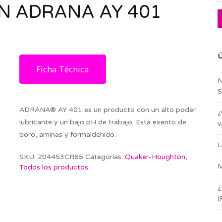
 ADRANA AY 401
Ú
Ficha Técnica
N
S
ADRANA® AY 401 es un producto con un alto poder
¿
lubricante y un bajo pH de trabajo. Está exento de
v
boro, aminas y formaldehído.
L
SKU:
204453CR65
Categorías:
Quaker-Houghton
,
M
Todos los productos
¿
(