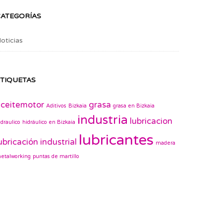
CATEGORÍAS
oticias
TIQUETAS
ceitemotor
grasa
Aditivos
Bizkaia
grasa en Bizkaia
industria
lubricacion
idraulico
hidráulico en Bizkaia
lubricantes
ubricación industrial
madera
etalworking
puntas de martillo