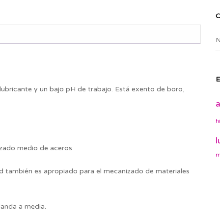
N
E
bricante y un bajo pH de trabajo. Está exento de boro,
a
h
l
zado medio de aceros
m
dad también es apropiado para el mecanizado de materiales
landa a media.