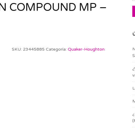
N COMPOUND MP –
Ú
N
SKU:
23445885
Categoría:
Quaker-Houghton
S
¿
v
L
M
¿
(