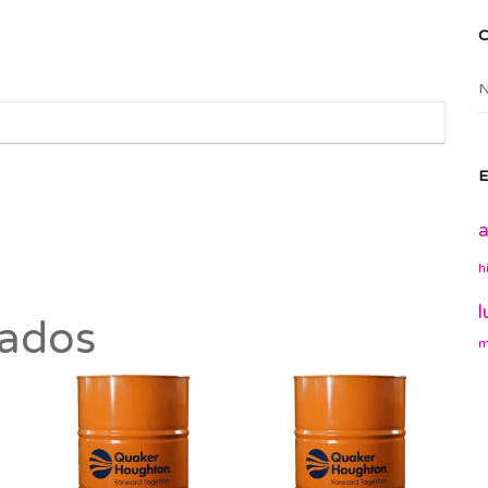
N
E
a
h
l
nados
m