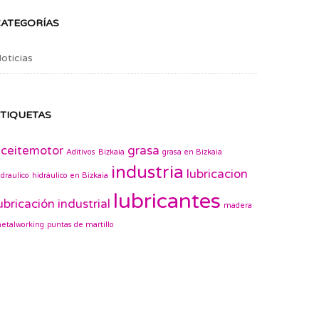
CATEGORÍAS
oticias
TIQUETAS
ceitemotor
grasa
Aditivos
Bizkaia
grasa en Bizkaia
industria
lubricacion
idraulico
hidráulico en Bizkaia
lubricantes
ubricación industrial
madera
etalworking
puntas de martillo