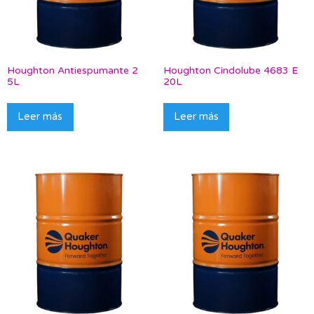
Houghton Antiespumante 2
Houghton Cindolube 4683 E
5L
20L
Leer más
Leer más