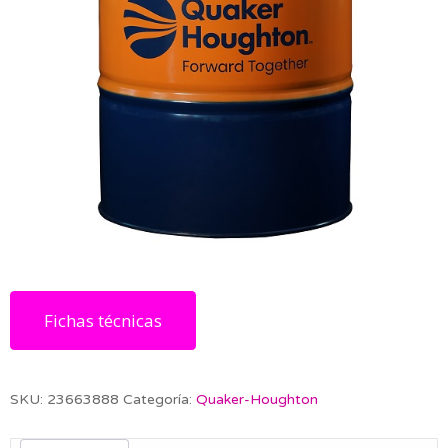
Fichas técnicas
SKU:
23663888
Categoría:
Quaker-Houghton