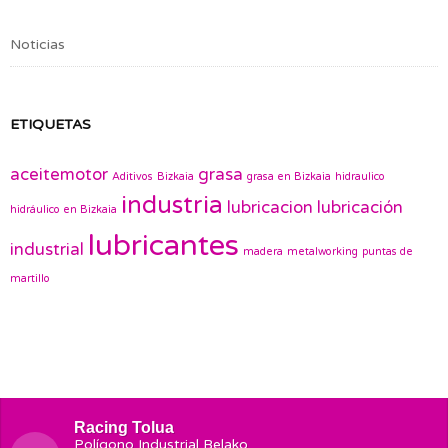
Noticias
ETIQUETAS
aceitemotor
grasa
Aditivos
Bizkaia
grasa en Bizkaia
hidraulico
industria
lubricacion
lubricación
hidráulico en Bizkaia
lubricantes
industrial
madera
metalworking
puntas de
martillo
Racing Tolua
Polígono Industrial Belako