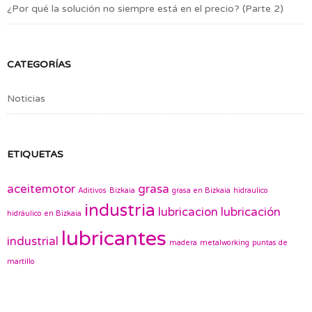
¿Por qué la solución no siempre está en el precio? (Parte 2)
CATEGORÍAS
Noticias
ETIQUETAS
aceitemotor
grasa
Aditivos
Bizkaia
grasa en Bizkaia
hidraulico
industria
lubricacion
lubricación
hidráulico en Bizkaia
lubricantes
industrial
madera
metalworking
puntas de
martillo