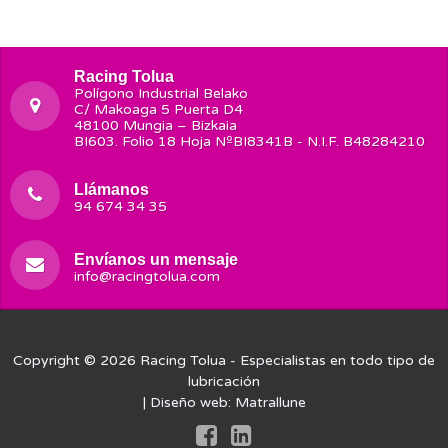
Racing Tolua
Polígono Industrial Belako
C/ Makoaga 5 Puerta D4
48100 Mungia – Bizkaia
BI603. Folio 18 Hoja NºBI8341B - N.I.F. B48284210
Llámanos
94 674 34 35
Envíanos un mensaje
info@racingtolua.com
Copyright © 2026
Racing Tolua
- Especialistas en todo tipo de
lubricación
| Diseño web:
Matrallune