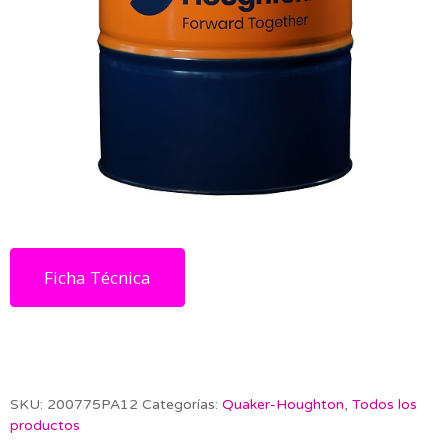
Ficha Técnica
SKU:
200775PA12
Categorías:
Quaker-Houghton
,
Todos los
productos