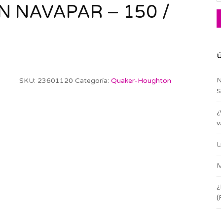
 NAVAPAR – 150 /
Ú
N
SKU:
23601120
Categoría:
Quaker-Houghton
S
¿
v
L
M
¿
(