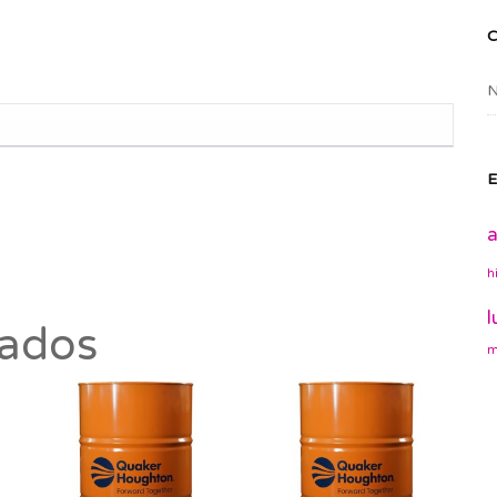
N
E
a
h
l
nados
m