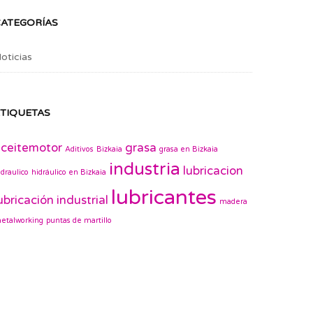
CATEGORÍAS
oticias
TIQUETAS
ceitemotor
grasa
Aditivos
Bizkaia
grasa en Bizkaia
industria
lubricacion
idraulico
hidráulico en Bizkaia
lubricantes
ubricación industrial
madera
etalworking
puntas de martillo