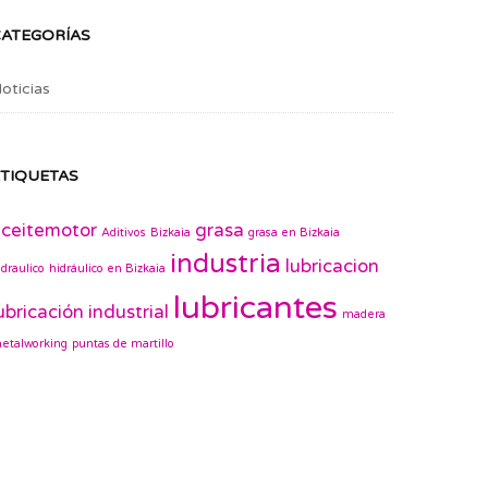
CATEGORÍAS
oticias
TIQUETAS
ceitemotor
grasa
Aditivos
Bizkaia
grasa en Bizkaia
industria
lubricacion
idraulico
hidráulico en Bizkaia
lubricantes
ubricación industrial
madera
etalworking
puntas de martillo