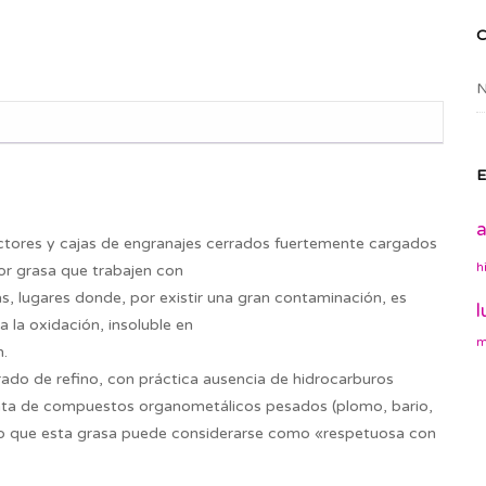
N
E
a
ductores y cajas de engranajes cerrados fuertemente cargados
h
por grasa que trabajen con
as, lugares donde, por existir una gran contaminación, es
l
a la oxidación, insoluble en
m
n.
rado de refino, con práctica ausencia de hidrocarburos
enta de compuestos organometálicos pesados (plomo, bario,
 lo que esta grasa puede considerarse como «respetuosa con