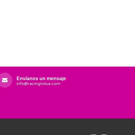
Envíanos un mensaje
info@racingtolua.com