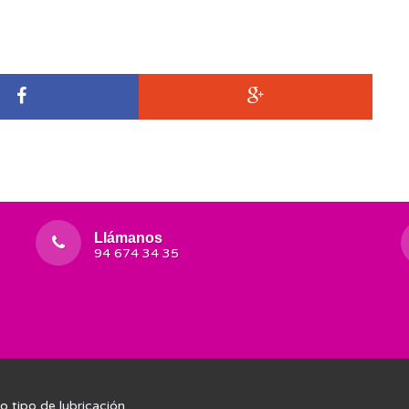
Llámanos
94 674 34 35
o tipo de lubricación