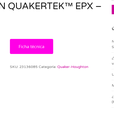
 QUAKERTEK™ EPX –
Ú
N
Ficha técnica
S
¿
v
SKU:
23136085
Categoría:
Quaker-Houghton
L
M
¿
(