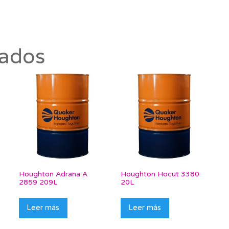
nados
Houghton Adrana A
Houghton Hocut 3380
2859 209L
20L
Leer más
Leer más