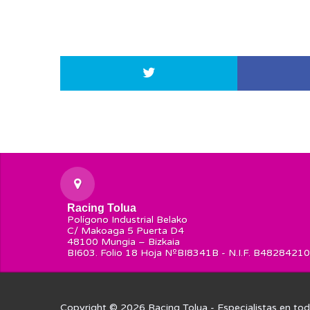
Racing Tolua
Polígono Industrial Belako
C/ Makoaga 5 Puerta D4
48100 Mungia – Bizkaia
BI603. Folio 18 Hoja NºBI8341B - N.I.F. B48284210
Copyright © 2026
Racing Tolua
- Especialistas en tod