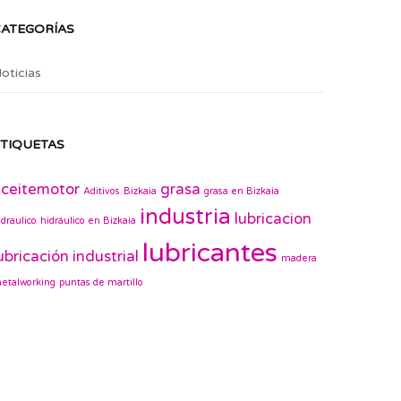
CATEGORÍAS
oticias
TIQUETAS
ceitemotor
grasa
Aditivos
Bizkaia
grasa en Bizkaia
industria
lubricacion
idraulico
hidráulico en Bizkaia
lubricantes
ubricación industrial
madera
etalworking
puntas de martillo