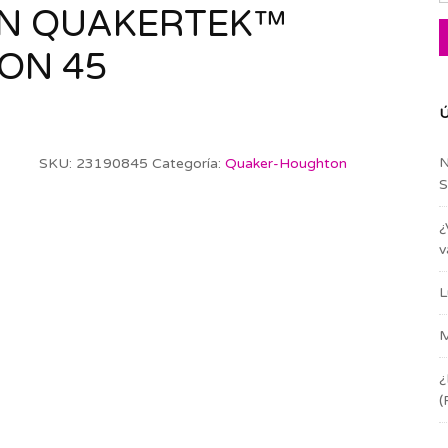
N QUAKERTEK™
DON 45
Ú
N
SKU:
23190845
Categoría:
Quaker-Houghton
S
¿
v
L
M
¿
(