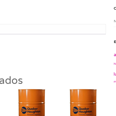
N
E
a
h
l
nados
m