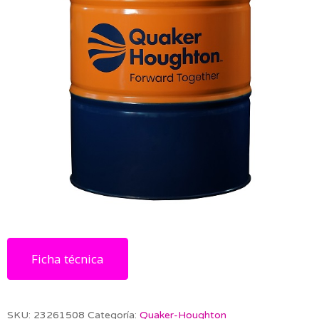
Ficha técnica
SKU:
23261508
Categoría:
Quaker-Houghton