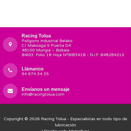
Racing Tolua
Polígono Industrial Belako
C/ Makoaga 5 Puerta D4
48100 Mungia – Bizkaia
BI603. Folio 18 Hoja NºBI8341B - N.I.F. B48284210
Llámanos
94 674 34 35
Envíanos un mensaje
info@racingtolua.com
Copyright © 2026
Racing Tolua
- Especialistas en todo tipo de
lubricación