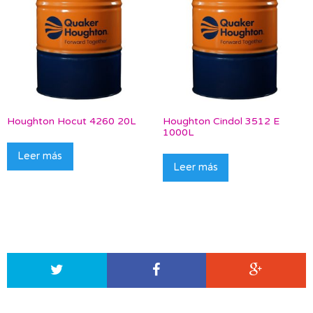
Houghton Hocut 4260 20L
Houghton Cindol 3512 E
1000L
Leer más
Leer más