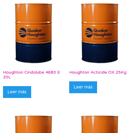
Houghton Cindolube 4683 E
Houghton Acticide OX 25Kg
20L
Leer más
Leer más