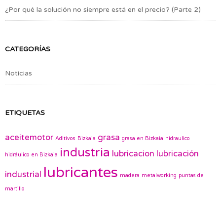
¿Por qué la solución no siempre está en el precio? (Parte 2)
CATEGORÍAS
Noticias
ETIQUETAS
aceitemotor
grasa
Aditivos
Bizkaia
grasa en Bizkaia
hidraulico
industria
lubricacion
lubricación
hidráulico en Bizkaia
lubricantes
industrial
madera
metalworking
puntas de
martillo