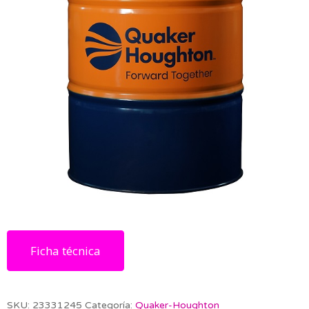
Ficha técnica
SKU:
23331245
Categoría:
Quaker-Houghton