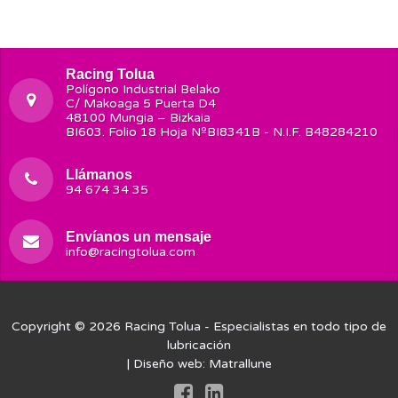
Racing Tolua
Polígono Industrial Belako
C/ Makoaga 5 Puerta D4
48100 Mungia – Bizkaia
BI603. Folio 18 Hoja NºBI8341B - N.I.F. B48284210
Llámanos
94 674 34 35
Envíanos un mensaje
info@racingtolua.com
Copyright © 2026
Racing Tolua
- Especialistas en todo tipo de
lubricación
| Diseño web:
Matrallune