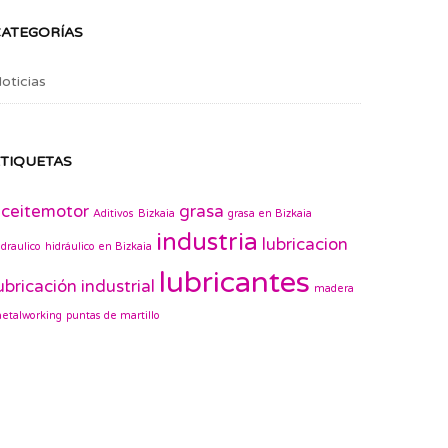
CATEGORÍAS
oticias
TIQUETAS
ceitemotor
grasa
Aditivos
Bizkaia
grasa en Bizkaia
industria
lubricacion
idraulico
hidráulico en Bizkaia
lubricantes
ubricación industrial
madera
etalworking
puntas de martillo