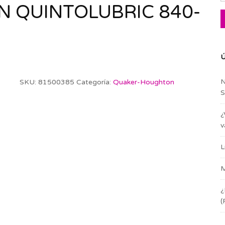
 QUINTOLUBRIC 840-
Ú
N
SKU:
81500385
Categoría:
Quaker-Houghton
S
¿
v
L
M
¿
(