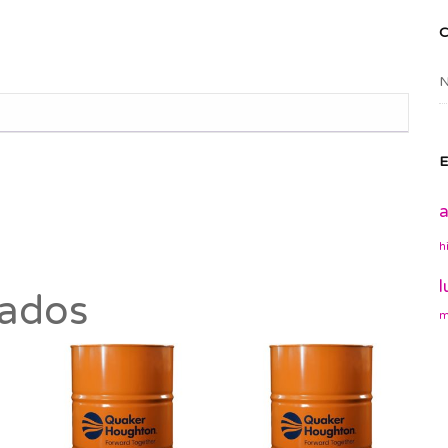
N
E
a
h
l
nados
m