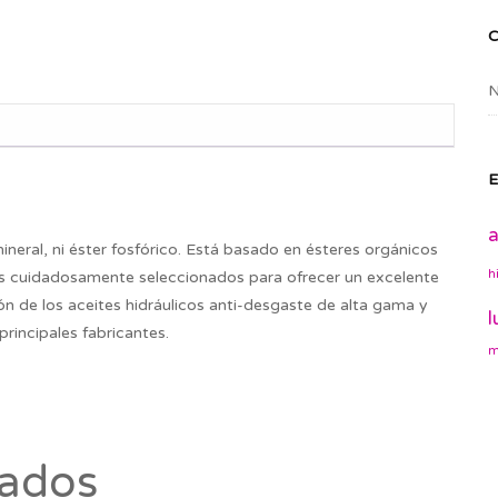
N
E
a
al, ni éster fosfórico. Está basado en ésteres orgánicos
h
vos cuidadosamente seleccionados para ofrecer un excelente
ión de los aceites hidráulicos anti-desgaste de alta gama y
l
rincipales fabricantes.
m
nados