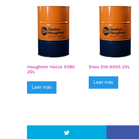
Houghton Hocut 3380
Ensis DW 6055 20L
20L
Leer más
Leer más