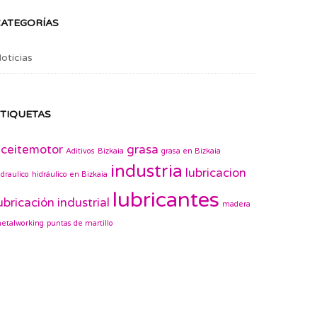
CATEGORÍAS
oticias
TIQUETAS
ceitemotor
grasa
Aditivos
Bizkaia
grasa en Bizkaia
industria
lubricacion
idraulico
hidráulico en Bizkaia
lubricantes
ubricación industrial
madera
etalworking
puntas de martillo