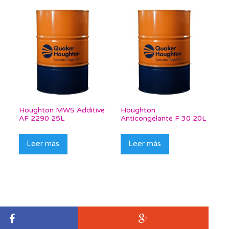
Houghton MWS Additive
Houghton
AF 2290 25L
Anticongelante F 30 20L
Leer más
Leer más