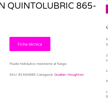
 QUINTOLUBRIC 865-
Ú
N
Ficha técnica
S
¿
v
Fluido hidráulico resistente al fuego.
L
SKU:
81500685
Categoría:
Quaker-Houghton
M
¿
(