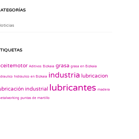
CATEGORÍAS
oticias
TIQUETAS
ceitemotor
grasa
Aditivos
Bizkaia
grasa en Bizkaia
industria
lubricacion
idraulico
hidráulico en Bizkaia
lubricantes
ubricación industrial
madera
etalworking
puntas de martillo