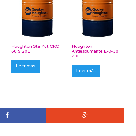
Houghton Sta Put CKC
Houghton
68 S 20L
Antiespumante E-0-18
20L
Leer más
Leer más