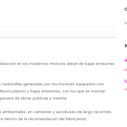
N
E
a
ilización en los modernos motores diesel de bajas emisiones
h
l
 o carbonillas generadas por los motores equipados con
m
Recirculation) y bajas emisiones, con los que se montan
inaria de obras públicas y minería.
s ambientales, en camiones y autobuses de largo recorrido,
e dentro de la recomendación del fabricante).