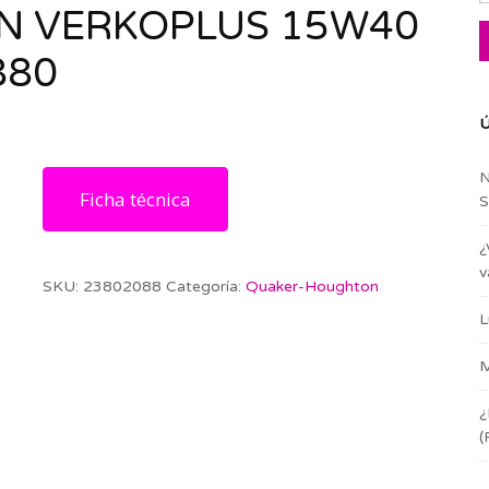
 VERKOPLUS 15W40
880
Ú
N
Ficha técnica
S
¿
v
SKU:
23802088
Categoría:
Quaker-Houghton
L
M
¿
(