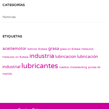
CATEGORÍAS
Noticias
ETIQUETAS
aceitemotor
grasa
Aditivos
Bizkaia
grasa en Bizkaia
hidraulico
industria
lubricacion
lubricación
hidráulico en Bizkaia
lubricantes
industrial
madera
metalworking
puntas de
martillo