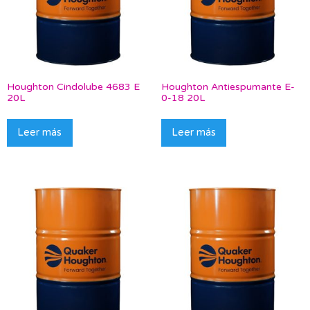
Houghton Cindolube 4683 E
Houghton Antiespumante E-
20L
0-18 20L
Leer más
Leer más