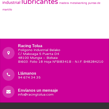
lubricantes
industrial
madera
metalworking
puntas de
martillo
Racing Tolua
Polígono Industrial Belako
C/ Makoaga 5 Puerta D4
48100 Mungia – Bizkaia
BI603. Folio 18 Hoja NºBI8341B - N.I.F. B48284210
Llámanos
94 674 34 35
Envíanos un mensaje
info@racingtolua.com