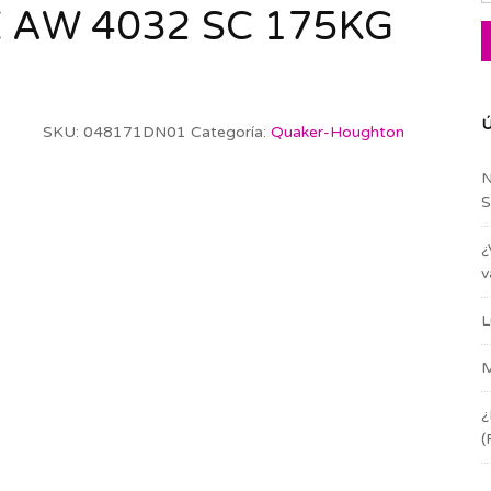
 AW 4032 SC 175KG
Ú
SKU:
048171DN01
Categoría:
Quaker-Houghton
N
S
¿
v
L
M
¿
(