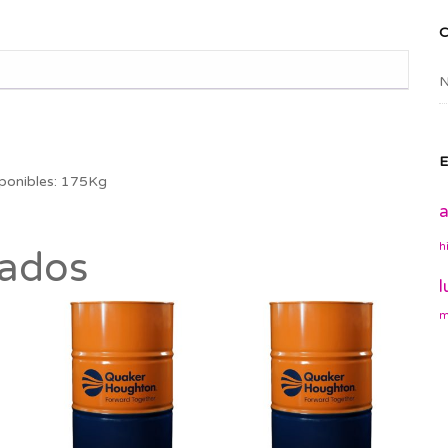
N
E
ponibles: 175Kg
a
h
nados
l
m