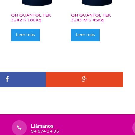
QH QUANTOL TEK
QH QUANTOL TEK
3242 K 180Kg
3243 M S 45Kg
Leer más
Leer más
Llámanos
94 674 34 35