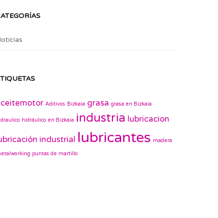
CATEGORÍAS
oticias
TIQUETAS
ceitemotor
grasa
Aditivos
Bizkaia
grasa en Bizkaia
industria
lubricacion
idraulico
hidráulico en Bizkaia
lubricantes
ubricación industrial
madera
etalworking
puntas de martillo