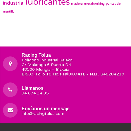
lubricantes
industrial
madera
metalworking
puntas de
martillo
Racing Tolua
Polígono Industrial Belako
C/ Makoaga 5 Puerta D4
48100 Mungia – Bizkaia
BI603. Folio 18 Hoja NºBI8341B - N.I.F. B48284210
Llámanos
94 674 34 35
Envíanos un mensaje
info@racingtolua.com