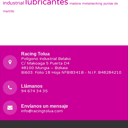
lubricantes
industrial
madera
metalworking
puntas de
martillo
Racing Tolua
Polígono Industrial Belako
C/ Makoaga 5 Puerta D4
48100 Mungia – Bizkaia
BI603. Folio 18 Hoja NºBI8341B - N.I.F. B48284210
Llámanos
94 674 34 35
Envíanos un mensaje
info@racingtolua.com