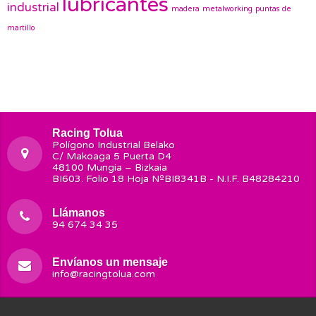
lubricantes
industrial
madera
metalworking
puntas de
martillo
Racing Tolua
Polígono Industrial Belako
C/ Makoaga 5 Puerta D4
48100 Mungia – Bizkaia
BI603. Folio 18 Hoja NºBI8341B - N.I.F. B48284210
Llámanos
94 674 34 35
Envíanos un mensaje
info@racingtolua.com