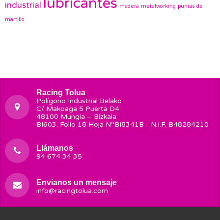
lubricantes
industrial
madera
metalworking
puntas de
martillo
Racing Tolua
Polígono Industrial Belako
C/ Makoaga 5 Puerta D4
48100 Mungia – Bizkaia
BI603. Folio 18 Hoja NºBI8341B - N.I.F. B48284210
Llámanos
94 674 34 35
Envíanos un mensaje
info@racingtolua.com